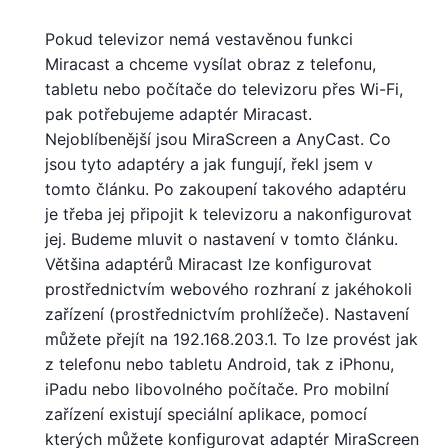
Pokud televizor nemá vestavěnou funkci
Miracast a chceme vysílat obraz z telefonu,
tabletu nebo počítače do televizoru přes Wi-Fi,
pak potřebujeme adaptér Miracast.
Nejoblíbenější jsou MiraScreen a AnyCast. Co
jsou tyto adaptéry a jak fungují, řekl jsem v
tomto článku. Po zakoupení takového adaptéru
je třeba jej připojit k televizoru a nakonfigurovat
jej. Budeme mluvit o nastavení v tomto článku.
Většina adaptérů Miracast lze konfigurovat
prostřednictvím webového rozhraní z jakéhokoli
zařízení (prostřednictvím prohlížeče). Nastavení
můžete přejít na 192.168.203.1. To lze provést jak
z telefonu nebo tabletu Android, tak z iPhonu,
iPadu nebo libovolného počítače. Pro mobilní
zařízení existují speciální aplikace, pomocí
kterých můžete konfigurovat adaptér MiraScreen