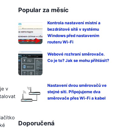
Popular za měsíc
Kontrola nastavení místní a
bezdrátové sítě v systému
Windows před nastavením
routeru Wi-Fi
Webové rozhraní směrovače.
Co je to? Jak se mohu přihlásit?
Nastavení dvou směrovačů ve
je v
stejné síti. Připojujeme dva
talovat
směrovače přes Wi-Fi a kabel
lačítko
Doporučená
aké