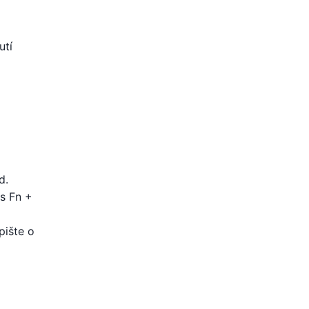
utí
d.
s Fn +
pište o