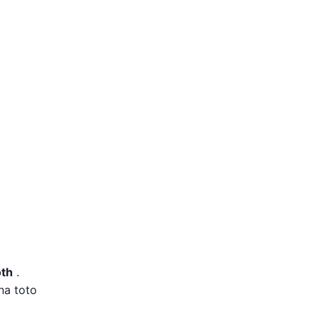
oth
.
na toto