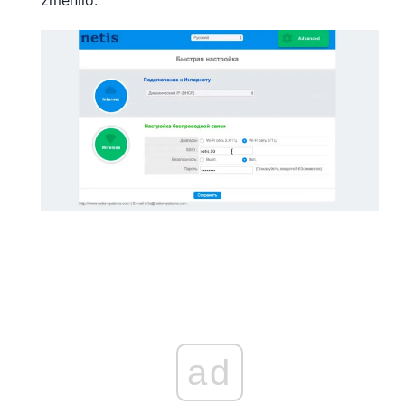
změnilo.
ad