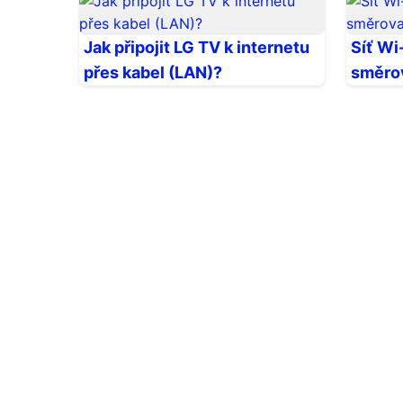
Jak připojit LG TV k internetu
Síť Wi
přes kabel (LAN)?
směro