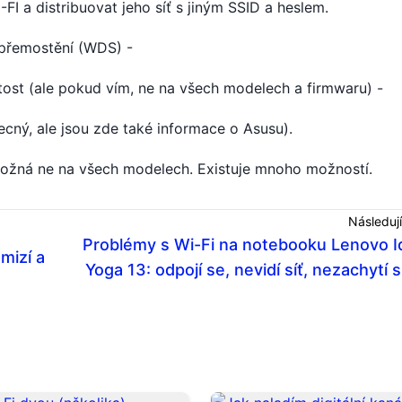
-FI a distribuovat jeho síť s jiným SSID a heslem.
přemostění (WDS) -
tost (ale pokud vím, ne na všech modelech a firmwaru) -
cný, ale jsou zde také informace o Asusu).
 Možná ne na všech modelech. Existuje mnoho možností.
Následují
Problémy s Wi-Fi na notebooku Lenovo 
mizí a
Yoga 13: odpojí se, nevidí síť, nezachytí s