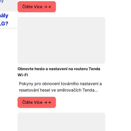
Čtěte Více →
nály
 LG?
Obnovte heslo a nastavení na routeru Tenda
Wi-Fi
Pokyny pro obnovení továrního nastavení a
resetování hesel ve směrovačích Tenda...
Čtěte Více →