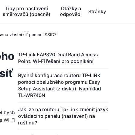
Tipy pro nastavení
Otázky a
Stránky
směrovačů (obecně)
odpovědi
svou vlastní síť pomocí SSID?
oho
TP-Link EAP320 Dual Band Access
Point. Wi-Fi řešení pro podnikání
síť
Rychlá konfigurace routeru TP-LINK
pomocí obslužného programu Easy
Setup Assistant (z disku). Například
TL-WR740N
Jak lze na routeru Tp-Link změnit jazyk
ěl bych
ovládacího panelu (nastavení) na
s WI-FI
ruštinu?