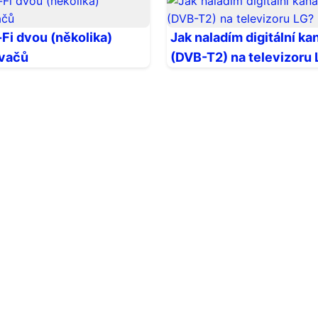
-Fi dvou (několika)
Jak naladím digitální ka
vačů
(DVB-T2) na televizoru