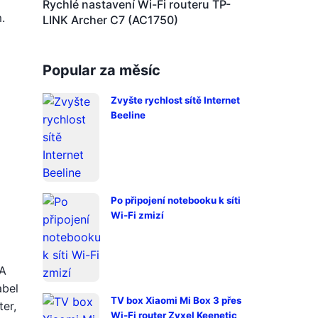
Rychlé nastavení Wi-Fi routeru TP-
.
LINK Archer C7 (AC1750)
Popular za měsíc
Zvyšte rychlost sítě Internet
Beeline
Po připojení notebooku k síti
Wi-Fi zmizí
 A
abel
TV box Xiaomi Mi Box 3 přes
er,
Wi-Fi router Zyxel Keenetic