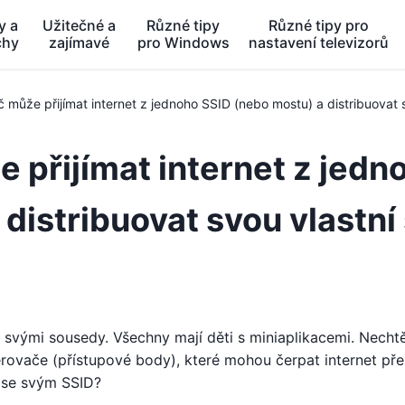
y a
Užitečné a
Různé tipy
Různé tipy pro
chy
zajímavé
pro Windows
nastavení televizorů
 může přijímat internet z jednoho SSID (nebo mostu) a distribuovat 
 přijímat internet z jedn
distribuovat svou vlastní 
e svými sousedy. Všechny mají děti s miniaplikacemi. Necht
měrovače (přístupové body), které mohou čerpat internet pře
ť, se svým SSID?