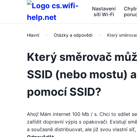
Nastavení
Chyb
sítí Wi-Fi
poru
Hlavní
Otázky a odpovědi
Který směrovač
Který směrovač může
SSID (nebo mostu) a 
pomocí SSID?
Ahoj! Mám internet 100 Mb / s. Chci to sdílet s
zařídit dopravní výpis s opakovači. Existují s
a současně distribuovat, ale již svou vlastní sí