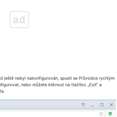
ad
d ještě nebyl nakonfigurován, spustí se Průvodce rychlým
igurovat, nebo můžete kliknout na tlačítko „Exit“ a
že.