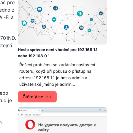
vač pro
jedno z
Wi-Fi a
A701ND.
tejná.
Heslo správce není vhodné pro 192.168.1.1
nebo 192.168.0.1
Řešení problému se zadáním nastavení
routeru, když při pokusu o přístup na
adresu 192.168.1.1 je heslo admin a
uživatelské jméno je admin...
nebo
Čtěte Více →
kud je
,