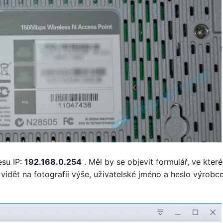
esu IP:
192.168.0.254
. Měl by se objevit formulář, ve kter
 vidět na fotografii výše, uživatelské jméno a heslo výrobc