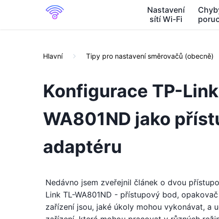
Nastavení
Chyb
sítí Wi-Fi
poru
Hlavní
Tipy pro nastavení směrovačů (obecně)
Konfigurace TP-Lin
WA801ND jako příst
adaptéru
Nedávno jsem zveřejnil článek o dvou přístup
Link TL-WA801ND - přístupový bod, opakovač a
zařízení jsou, jaké úkoly mohou vykonávat, a u