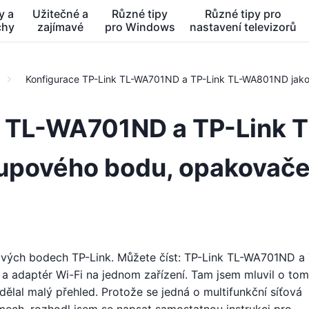
y a
Užitečné a
Různé tipy
Různé tipy pro
chy
zajímavé
pro Windows
nastavení televizorů
Konfigurace TP-Link TL-WA701ND a TP-Link TL-WA801ND jako
k TL-WA701ND a TP-Link T
upového bodu, opakovače
ových bodech TP-Link. Můžete číst: TP-Link TL-WA701ND a
 adaptér Wi-Fi na jednom zařízení. Tam jsem mluvil o tom
dělal malý přehled. Protože se jedná o multifunkční síťová