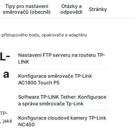
Tipy pro nastavení
Otázky a
Stránky
směrovačů (obecně)
odpovědi
 přístupového bodu, opakovače a adaptéru
L-
Nastavení FTP serveru na routeru TP-
LINK
 a
Konfigurace směrovače TP-Link
AC1900 Touch P5
Software TP-LINK Tether: Konfigurace
a správa směrovače Tp-Link
 TP-
Konfigurace cloudové kamery TP-Link
, jaké
NC450