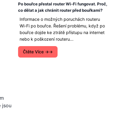
Po bouřce přestal router Wi-Fi fungovat. Proč,
co dělat a jak chránit router před bouřkami?
Informace o možných poruchách routeru
Wi-Fi po bouřce. Řešení problému, když po
bouřce dojde ke ztrátě přístupu na internet
nebo k poškození routeru...
Čtěte Více →
ém
e jsou