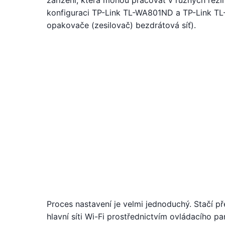
zařízení, která mohou pracovat v různých reži
konfiguraci TP-Link TL-WA801ND a TP-Link TL-
opakovače (zesilovač) bezdrátová síť).
Proces nastavení je velmi jednoduchý. Stačí př
hlavní síti Wi-Fi prostřednictvím ovládacího p