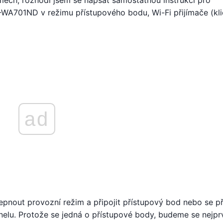
mech, rozhodl jsem se napsat samostatnou instrukci pro
WA701ND v režimu přístupového bodu, Wi-Fi přijímače (kli
ad
epnout provozní režim a připojit přístupový bod nebo se při
anelu. Protože se jedná o přístupové body, budeme se nejpr