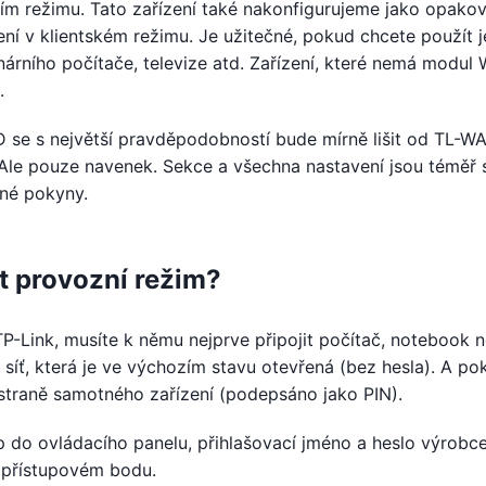
m režimu. Tato zařízení také nakonfigurujeme jako opako
avení v klientském režimu. Je užitečné, pokud chcete použít 
onárního počítače, televize atd. Zařízení, které nemá modul 
.
 se s největší pravděpodobností bude mírně lišit od TL-W
Ale pouze navenek. Sekce a všechna nastavení jsou téměř s
tné pokyny.
t provozní režim?
P-Link, musíte k němu nejprve připojit počítač, notebook 
síť, která je ve výchozím stavu otevřená (bez hesla). A po
 straně samotného zařízení (podepsáno jako PIN).
 do ovládacího panelu, přihlašovací jméno a heslo výrobce
 přístupovém bodu.