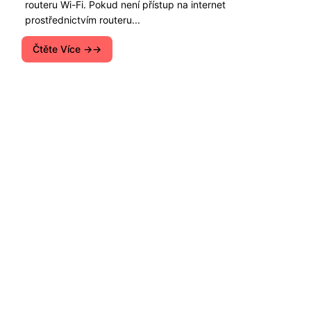
routeru Wi-Fi. Pokud není přístup na internet
prostřednictvím routeru...
Čtěte Více →
Pokyny pro nastavení Wi-Fi routerů. Tipů, jak
řešit různé problémy s Internetem na počítačích,
smartphony, tablety, televizory