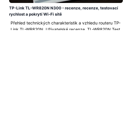
TP-Link TL-WR820N N300 - recenze, recenze, testovací
rychlost a pokrytí Wi-Fi sítě
Přehled technických charakteristik a vzhledu routeru TP-
Link TL-WR820N. Uživatelské recenze. TL-WR820N Test
a rozsah rychlosti Wi-Fi sítě...
Čtěte Více →