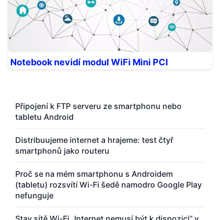
Notebook nevidí modul WiFi Mini PCI
Připojení k FTP serveru ze smartphonu nebo
tabletu Android
Distribuujeme internet a hrajeme: test čtyř
smartphonů jako routeru
Proč se na mém smartphonu s Androidem
(tabletu) rozsvítí Wi-Fi šedě namodro Google Play
nefunguje
Stav sítě Wi-Fi „Internet nemusí být k dispozici“ v