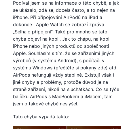
Podíval jsem se na informace o této chybě, a jak
se ukázalo, zdá se, docela často, a to nejen na
iPhone. Při připojování AirPodů na iPad a
dokonce i Apple Watch se zobrazí zpráva
„Selhalo připojení“. Také pro mnoho se tato
chyba objeví na kopii. Jak to chápu, na kopii
iPhone nebo jiných produktů od společnosti
Apple. Souhlasím s tím, že se zařízeními jiných
výrobců (v systému Android), s počítači v
systému Windows (přečtěte si pokyny zde) atd.
AirPods nefungují vždy stabilně. Existují však i
jiné chyby a problémy, protože důvod je na
straně zařízení, nikoli na sluchátkách. Co se týče
balíčku AirPods s MacBookem a iMacem, tam
jsem o takové chybě neslyšel.
Tato chyba vypadá takto: