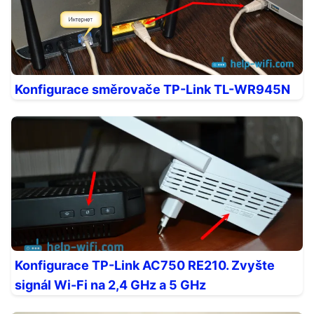
Konfigurace směrovače TP-Link TL-WR945N
Konfigurace TP-Link AC750 RE210. Zvyšte
signál Wi-Fi na 2,4 GHz a 5 GHz