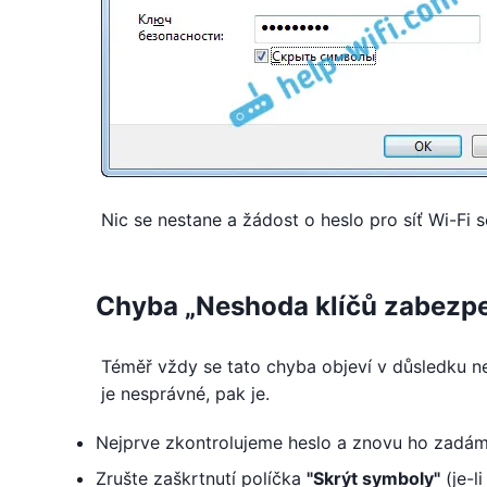
Nic se nestane a žádost o heslo pro síť Wi-Fi s
Chyba „Neshoda klíčů zabezpeč
Téměř vždy se tato chyba objeví v důsledku nes
je nesprávné, pak je.
Nejprve zkontrolujeme heslo a znovu ho zadám
Zrušte zaškrtnutí políčka
"Skrýt symboly"
(je-li