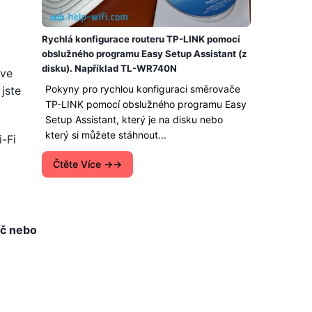
Rychlá konfigurace routeru TP-LINK pomocí
obslužného programu Easy Setup Assistant (z
disku). Například TL-WR740N
íve
Pokyny pro rychlou konfiguraci směrovače
 jste
TP-LINK pomocí obslužného programu Easy
Setup Assistant, který je na disku nebo
který si můžete stáhnout...
-Fi
Čtěte Více →
íč nebo