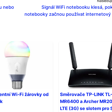
Následují
u nebo
Signál WiFi notebooku klesá, pok
notebooky začnou používat internetový
gentní Wi-Fi žárovky od
Směrovače TP-LINK TL
nk
MR6400 a Archer MR20
LTE (3G) se slotem pro 