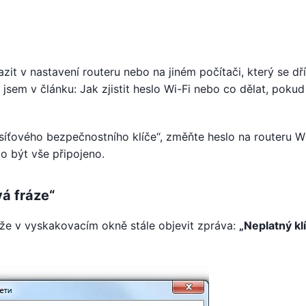
zit v nastavení routeru nebo na jiném počítači, který se dř
al jsem v článku: Jak zjistit heslo Wi-Fi nebo co dělat, pokud
ťového bezpečnostního klíče“, změňte heslo na routeru Wi
o být vše připojeno.
á fráze“
může v vyskakovacím okně stále objevit zpráva:
„Neplatný kl