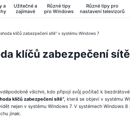
y a
Užitečné a
Různé tipy
Různé tipy pro
chy
zajímavé
pro Windows
nastavení televizorů
eshoda klíčů zabezpečení sítě“ v systému Windows 7
da klíčů zabezpečení sítě
avděpodobně všichni, kdo připojí svůj počítač k bezdrátov
hoda klíčů zabezpečení sítě“,
která se objeví v systému 
e vidět nejen v systému Windows 7. V systémech Windows 8 
chu jinak.