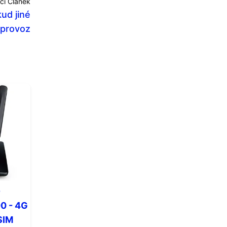
cí Článek
ud jiné
 provoz
-
0 - 4G
SIM