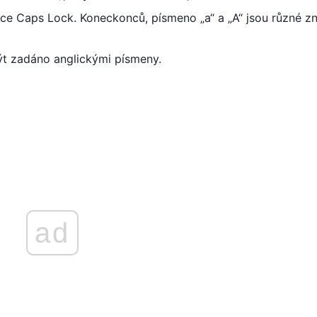
kce Caps Lock. Koneckonců, písmeno „a“ a „A“ jsou různé z
být zadáno anglickými písmeny.
ad