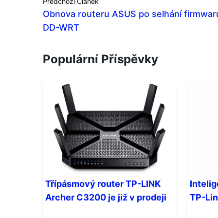
Předchozí Článek
Obnova routeru ASUS po selhání firmwar
DD-WRT
Populární Příspěvky
Třípásmový router TP-LINK
Inteli
Archer C3200 je již v prodeji
TP-Li