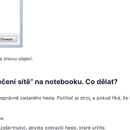
e znovu objeví.
ení sítě“ na notebooku. Co dělat?
právně zadaného hesla. Počítač je stroj, a pokud říká, že 
e.
 zaškrtnuto), abyste zobrazili heslo, které určíte.