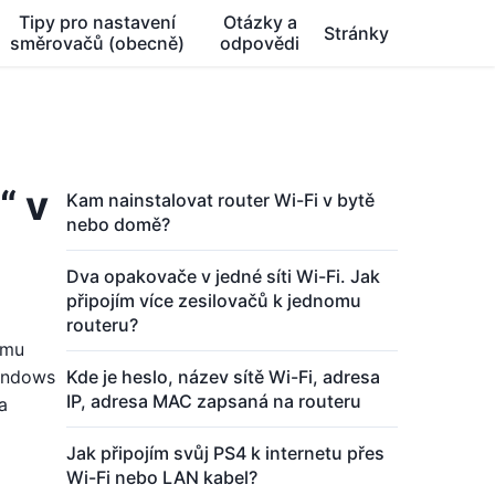
Tipy pro nastavení
Otázky a
Stránky
směrovačů (obecně)
odpovědi
“ v
Kam nainstalovat router Wi-Fi v bytě
nebo domě?
Dva opakovače v jedné síti Wi-Fi. Jak
připojím více zesilovačů k jednomu
routeru?
ému
Windows
Kde je heslo, název sítě Wi-Fi, adresa
IP, adresa MAC zapsaná na routeru
a
Jak připojím svůj PS4 k internetu přes
Wi-Fi nebo LAN kabel?