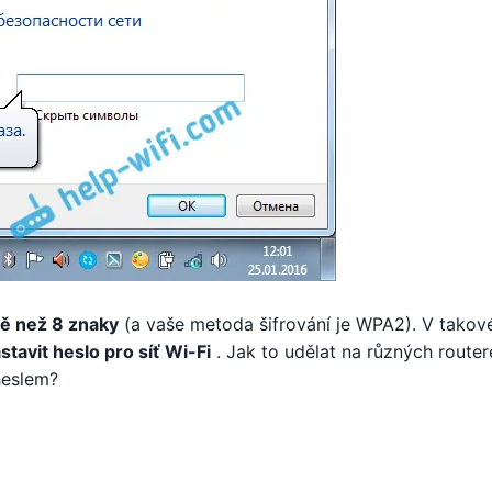
ně než 8 znaky
(a vaše metoda šifrování je WPA2). V tako
tavit heslo pro síť Wi-Fi
. Jak to udělat na různých router
heslem?