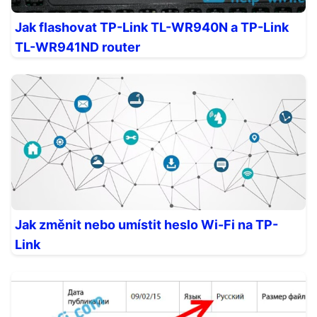
Jak flashovat TP-Link TL-WR940N a TP-Link
TL-WR941ND router
Jak změnit nebo umístit heslo Wi-Fi na TP-
Link