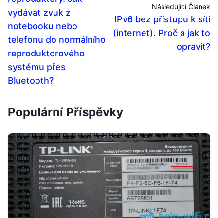
Následující Článek
vydávat zvuk z
IPv6 bez přístupu k síti
notebooku nebo
(internet). Proč a jak to
telefonu do normálního
opravit?
reproduktorového
systému přes
Bluetooth?
Populární Příspěvky