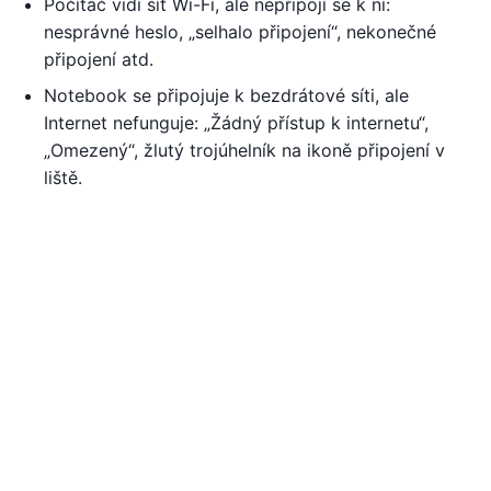
Počítač vidí síť Wi-Fi, ale nepřipojí se k ní:
nesprávné heslo, „selhalo připojení“, nekonečné
připojení atd.
Notebook se připojuje k bezdrátové síti, ale
Internet nefunguje: „Žádný přístup k internetu“,
„Omezený“, žlutý trojúhelník na ikoně připojení v
liště.