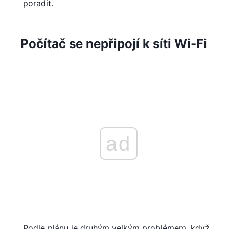
poradit.
Počítač se nepřipojí k síti Wi-Fi
ad
Podle plánu je druhým velkým problémem, když