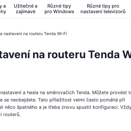
y a
Užitečné a
Různé tipy
Různé tipy pro
chy
zajímavé
pro Windows
nastavení televizorů
a nastavení na routeru Tenda Wi-Fi
tavení na routeru Tenda W
 nastavení a hesla na směrovačích Tenda. Můžete provést t
e se neobejdete. Tato příležitost velmi často pomáhá při
li něco špatného a je třeba znovu spustit konfiguraci. Vžd
 routerů.