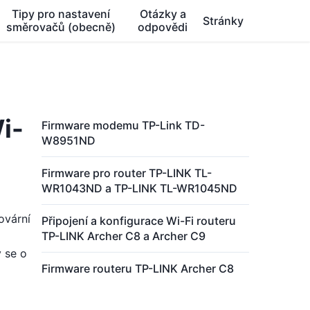
Tipy pro nastavení
Otázky a
Stránky
směrovačů (obecně)
odpovědi
i-
Firmware modemu TP-Link TD-
W8951ND
Firmware pro router TP-LINK TL-
WR1043ND a TP-LINK TL-WR1045ND
ovární
Připojení a konfigurace Wi-Fi routeru
TP-LINK Archer C8 a Archer C9
y se o
Firmware routeru TP-LINK Archer C8