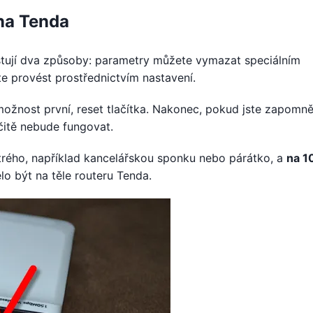
 na Tenda
istují dva způsoby: parametry můžete vymazat speciálním
e provést prostřednictvím nastavení.
možnost první, reset tlačítka. Nakonec, pokud jste zapomně
čitě nebude fungovat.
rého, například kancelářskou sponku nebo párátko, a
na 1
lo být na těle routeru Tenda.