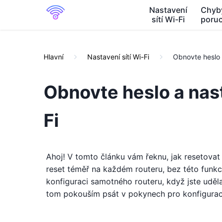
Nastavení
Chyb
sítí Wi-Fi
poru
Hlavní
Nastavení sítí Wi-Fi
Obnovte heslo 
Obnovte heslo a nas
Fi
Ahoj! V tomto článku vám řeknu, jak resetovat
reset téměř na každém routeru, bez této funkc
konfiguraci samotného routeru, když jste uděla
tom pokouším psát v pokynech pro konfiguraci