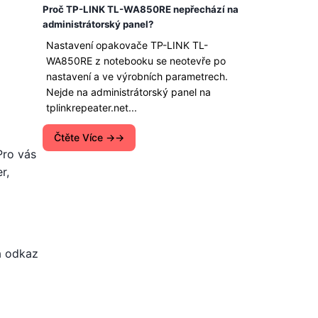
Proč TP-LINK TL-WA850RE nepřechází na
administrátorský panel?
Nastavení opakovače TP-LINK TL-
WA850RE z notebooku se neotevře po
nastavení a ve výrobních parametrech.
Nejde na administrátorský panel na
tplinkrepeater.net...
Čtěte Více →
Pro vás
r,
na odkaz