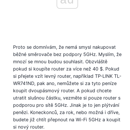
Proto se domnívám, že nemá smysl nakupovat
běžné směrovače bez podpory 5GHz. Myslím, že
mnozí se mnou budou souhlasit. Obzvláště
pokud si koupíte router za více než 40 $. Pokud
si přejete vzít levný router, například TP-LINK TL-
WR741ND, pak ano, nemůžete si za tyto peníze
koupit dvoupásmový router. A pokud chcete
utratit slušnou částku, vezměte si pouze router s
podporou pro sítě 5GHz. Jinak je to jen plýtvání
penězi. Koneckonců, za rok, nebo možná i dříve,
budete již chtít přepnout na Wi-Fi 5GHz a koupit
si nový router.