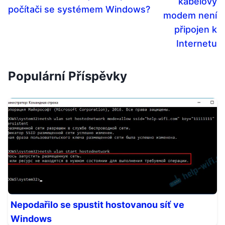
kabelový
počítači se systémem Windows?
modem není
připojen k
Internetu
Populární Příspěvky
Nepodařilo se spustit hostovanou síť ve
Windows