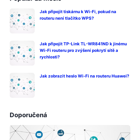
Jak připojit tiskárnu k Wi-Fi, pokud na
routeru není tlačítko WPS?
Jak připojit TP-Link TL-WR841ND k jinému
Wi-Fi routeru pro zvýšení pokrytí sítě a
rychlosti?
Jak zobrazit heslo Wi-Fi na routeru Huawei?
Doporučená