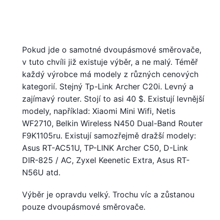
Pokud jde o samotné dvoupásmové směrovače,
v tuto chvíli již existuje výběr, a ne malý. Téměř
každý výrobce má modely z různých cenových
kategorií. Stejný Tp-Link Archer C20i. Levný a
zajímavý router. Stojí to asi 40 $. Existují levnější
modely, například: Xiaomi Mini Wifi, Netis
WF2710, Belkin Wireless N450 Dual-Band Router
F9K1105ru. Existují samozřejmě dražší modely:
Asus RT-AC51U, TP-LINK Archer C50, D-Link
DIR-825 / AC, Zyxel Keenetic Extra, Asus RT-
N56U atd.
Výběr je opravdu velký. Trochu víc a zůstanou
pouze dvoupásmové směrovače.