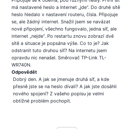
Připojuje se k oběma, pod různými hesly. První síť
má nastavené heslo a Internet „jde“. Do druhé sítě
heslo hledalo v nastavení routeru, čísla. Připojuje
se, ale žádný internet. Snažil jsem se navázat
nové připojení, všechno fungovalo, jedna síť, ale
internet „nejde“. Po restartu znovu zobrazí dvě
sítě a situace je popsána výše. Co to je? Jak
odstranit tuto druhou síť? Na internetu jsem
opravdu nic nenašel. Směrovač TP-Link TL-
WR740N.
Odpovědět
Dobrý den. A jak se jmenuje druhá síť, a kde
přesně jste se na heslo dívali? A jak jste dosáhli
nového spojení? Z vašeho popisu je velmi
obtížné problém pochopit.