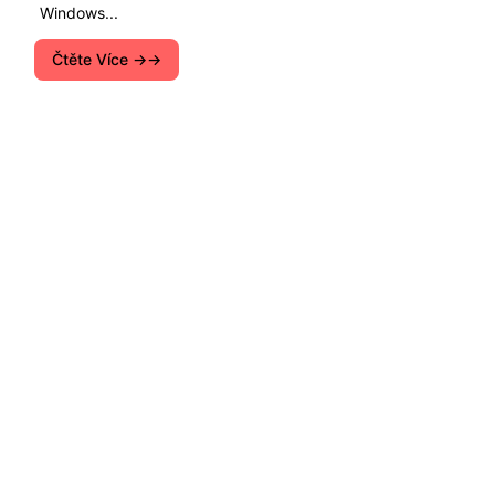
Windows...
Čtěte Více →
Pokyny pro nastavení Wi-Fi routerů. Tipů, jak
řešit různé problémy s Internetem na počítačích,
smartphony, tablety, televizory