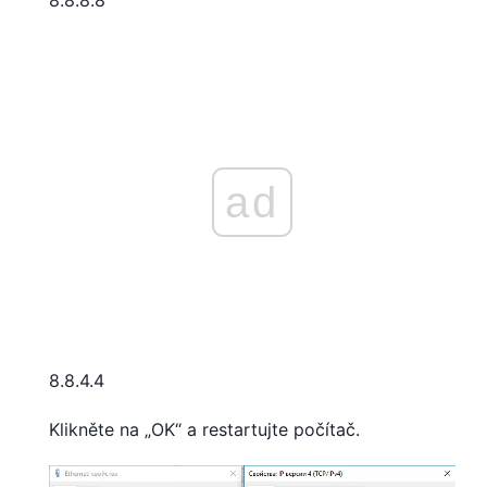
8.8.8.8
ad
8.8.4.4
Klikněte na „OK“ a restartujte počítač.