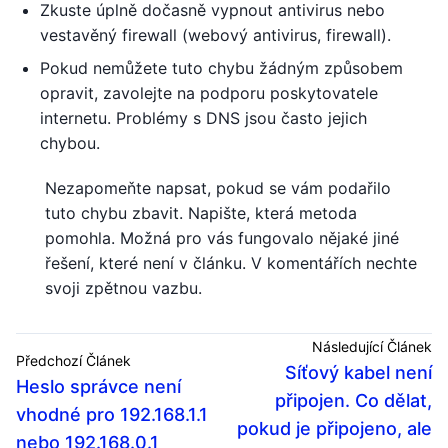
Zkuste úplně dočasně vypnout antivirus nebo
vestavěný firewall (webový antivirus, firewall).
Pokud nemůžete tuto chybu žádným způsobem
opravit, zavolejte na podporu poskytovatele
internetu. Problémy s DNS jsou často jejich
chybou.
Nezapomeňte napsat, pokud se vám podařilo
tuto chybu zbavit. Napište, která metoda
pomohla. Možná pro vás fungovalo nějaké jiné
řešení, které není v článku. V komentářích nechte
svoji zpětnou vazbu.
Následující Článek
Předchozí Článek
Síťový kabel není
Heslo správce není
připojen. Co dělat,
vhodné pro 192.168.1.1
pokud je připojeno, ale
nebo 192.168.0.1