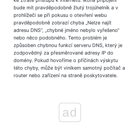
ke ztrátě přístupu k internetu. Ikona připojení
bude mít pravděpodobně žlutý trojúhelník a v
prohlížeči se při pokusu o otevření webu
pravděpodobně zobrazí chyba „Nelze najít
adresu DNS“, „chybné jméno nebylo vyřešeno“
nebo něco podobného. Tento problém je
způsoben chybnou funkcí serveru DNS, který je
zodpovědný za přesměrované adresy IP do
domény. Pokud hovoříme o příčinách výskytu
této chyby, může být viníkem samotný počítač a
router nebo zařízení na straně poskytovatele.
ad