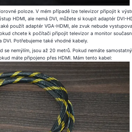
rovné poloze. V mém případě lze televizor připojit k výs
ýstup HDMI, ale nemá DVI, můžete si koupit adaptér DVI-H
 také použít adaptér VGA-HDMI, ale zvuk nebude vystupov
Pokud chcete k počítači připojit televizor a monitor současn
 DVI. Potřebujeme také vhodné kabely.
 se nemýlím, jsou až 20 metrů. Pokud nemáte samostatný
 Pokud máte připojeno přes HDMI. Mám tento kabel: