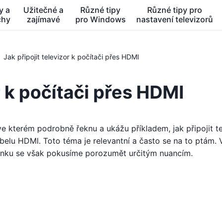
y a
Užitečné a
Různé tipy
Různé tipy pro
chy
zajímavé
pro Windows
nastavení televizorů
Jak připojit televizor k počítači přes HDMI
r k počítači přes HDMI
e kterém podrobně řeknu a ukážu příkladem, jak připojit te
lu HDMI. Toto téma je relevantní a často se na to ptám. 
článku se však pokusíme porozumět určitým nuancím.