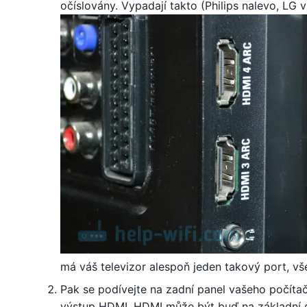
očíslovány. Vypadají takto (Philips nalevo, LG 
má váš televizor alespoň jeden takový port, v
Pak se podívejte na zadní panel vašeho počíta
výstup HDMI. HDMI může být buď na základní d