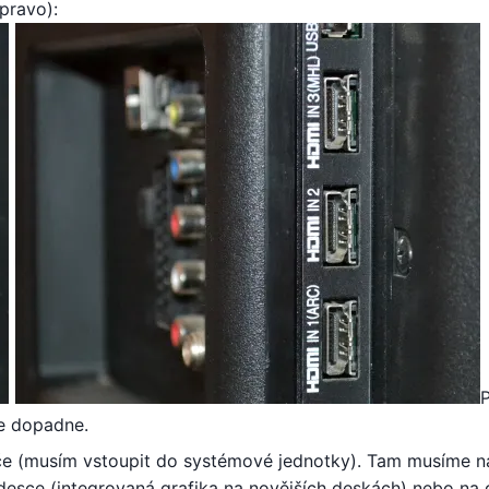
vpravo):
še dopadne.
če (musím vstoupit do systémové jednotky). Tam musíme na
esce (integrovaná grafika na novějších deskách) nebo na 