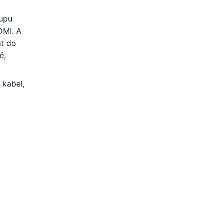
tupu
DMI. A
at do
ě,
 kabel,