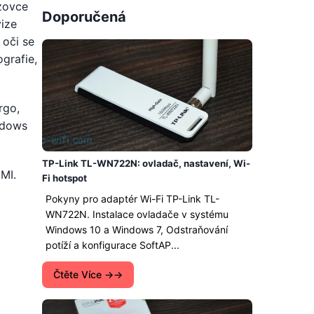
azovce
Doporučená
vize
 oči se
ografie,
rgo,
ndows
TP-Link TL-WN722N: ovladač, nastavení, Wi-
MI.
Fi hotspot
Pokyny pro adaptér Wi-Fi TP-Link TL-
WN722N. Instalace ovladače v systému
Windows 10 a Windows 7, Odstraňování
potíží a konfigurace SoftAP...
Čtěte Více →