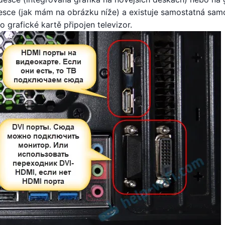
 desce (jak mám na obrázku níže) a existuje samostatná sam
 grafické kartě připojen televizor.