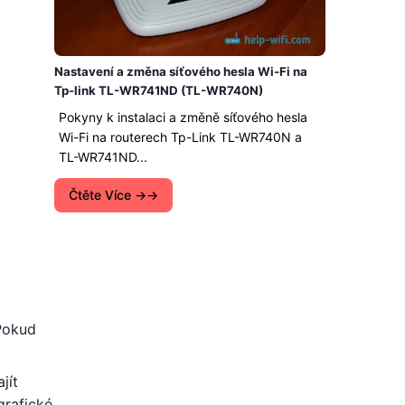
Nastavení a změna síťového hesla Wi-Fi na
Tp-link TL-WR741ND (TL-WR740N)
Pokyny k instalaci a změně síťového hesla
Wi-Fi na routerech Tp-Link TL-WR740N a
TL-WR741ND...
Čtěte Více →
Pokud
jít
grafické