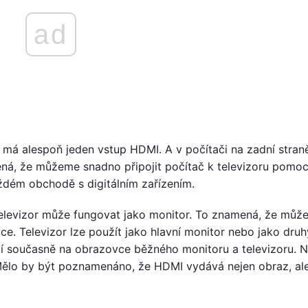
ad
r má alespoň jeden vstup HDMI. A v počítači na zadní stran
ná, že můžeme snadno připojit počítač k televizoru pomoc
ždém obchodě s digitálním zařízením.
Televizor může fungovat jako monitor. To znamená, že můž
ce. Televizor lze použít jako hlavní monitor nebo jako druh
zí současně na obrazovce běžného monitoru a televizoru. 
h. Mělo by být poznamenáno, že HDMI vydává nejen obraz, al