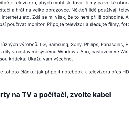
očítač k televizoru, abych mohl sledovat filmy na velké obr
tači a hrát na velké obrazovce. Někteří lidé používají tele
 internetu atd. Zdá se mi však, že to není příliš pohodlné. A
epší používat monitor. Připojte televizor a sledujte filmy, fot
 různých výrobců: LG, Samsung, Sony, Philips, Panasonic, E
rozdíly v nastavení systému Windows. Ano, nastavení ve Wi
jsou kritická. Ukážu vám všechno.
tohoto článku: jak připojit notebook k televizoru přes HD
rty na TV a počítači, zvolte kabel