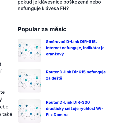
pokud je klávesnice poškozená nebo
nefunguje klávesa FN?
Popular za měsíc
Směrovač D-Link DIR-615.
Internet nefunguje, indikátor je
oranžový
ě
í
Router D-link Dir 615 nefunguje
za deště
ete
ý
Router D-Link DIR-300
Nebo
drasticky snižuje rychlost Wi-
e také
Fi z Dom.ru