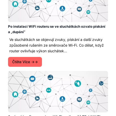
Po instalaci WiFi routeru se ve sluchátkách ozvalo pískání
a „dupání“
Ve sluchátkách se objevují zvuky, pískání a další zvuky
způsobené rušením ze směrovače Wi-Fi. Co dělat, když
router ovlivňuje výkon sluchátek...
Čtěte Více →