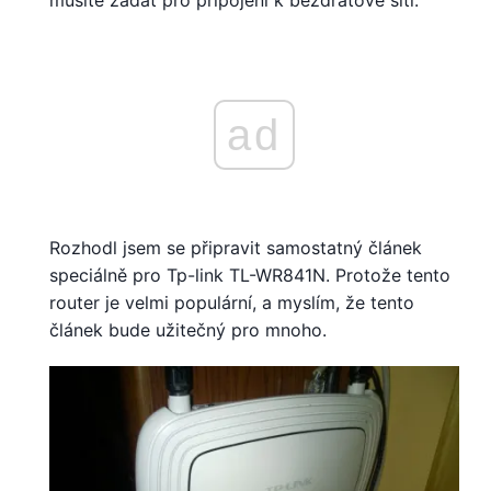
musíte zadat pro připojení k bezdrátové síti.
ad
Rozhodl jsem se připravit samostatný článek
speciálně pro Tp-link TL-WR841N. Protože tento
router je velmi populární, a myslím, že tento
článek bude užitečný pro mnoho.