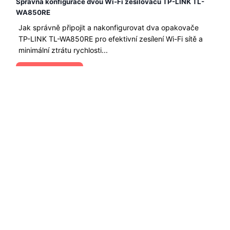
Správná konfigurace dvou Wi-Fi zesilovačů TP-LINK TL-
WA850RE
Jak správně připojit a nakonfigurovat dva opakovače
TP-LINK TL-WA850RE pro efektivní zesílení Wi-Fi sítě a
minimální ztrátu rychlosti...
Čtěte Více →