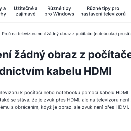
y a
Užitečné a
Různé tipy
Různé tipy pro
chy
zajímavé
pro Windows
nastavení televizorů
Proč na televizoru není žádný obraz z počítače (notebooku) prost
ení žádný obraz z počítač
ednictvím kabelu HDMI
televizoru k počítači nebo notebooku pomocí kabelu HDMI
 také se stává, že je zvuk přes HDMI, ale na televizoru není
oblému s obrácením, když je obraz, ale zvuk není přes HDMI.