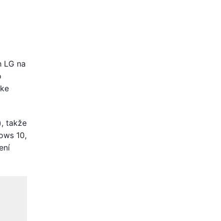
h LG na
o
(ke
, takže
dows 10,
ení