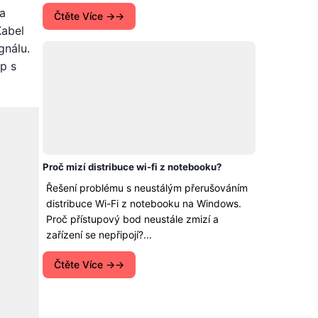
na
Čtěte Více →
Kabel
gnálu.
p s
Proč mizí distribuce wi-fi z notebooku?
Řešení problému s neustálým přerušováním
distribuce Wi-Fi z notebooku na Windows.
Proč přístupový bod neustále zmizí a
zařízení se nepřipojí?...
Čtěte Více →