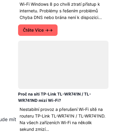
Wi-Fi Windows 8 po chvíli ztratí přístup k
internetu. Problémy s řešením problémů
Chyba DNS nebo brána není k dispozici...
Čtěte Více →
Proč na síti TP-Link TL-WR741N / TL-
WR741ND mizí Wi-Fi?
Nestabilní provoz a přerušení Wi-Fi sítě na
routeru TP-Link TL-WR741N / TL-WR741ND.
ude mít
Na všech zařízeních Wi-Fi na několik
sekund zmizí...