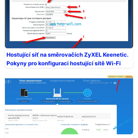
Hostující síť na směrovačích ZyXEL Keenetic.
Pokyny pro konfiguraci hostující sítě Wi-Fi