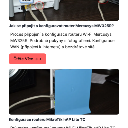
Jak se připojit a konfigurovat router Mercusys MW325R?
Proces připojení a konfigurace routeru Wi-Fi Mercusys
MW325R. Podrobné pokyny s fotografiemi. Konfigurace
WAN (připojení k internetu) a bezdrátové sítě...
Čtěte Více →
Konfigurace routeru MikroTik hAP Lite TC
Průvodce konfigurací routeru Wi-Fi MikroTik hAP Lite TC.