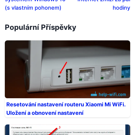
(s vlastním pohonem)
hodiny
Populární Příspěvky
Resetování nastavení routeru Xiaomi Mi WiFi.
Uložení a obnovení nastavení