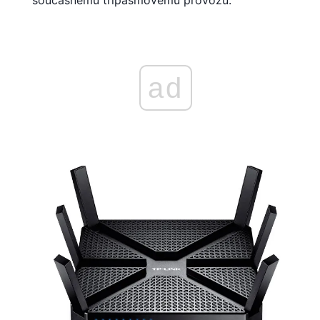
současnému třípásmovému provozu.
ad