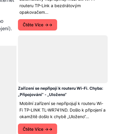
ternet
routeru TP-Link a bezdrátovým
opakovačem...
ho
Čtěte Více →
jení).
Zařízení se nepřipojí k routeru Wi-Fi. Chyba:
„Připojování“ - „Uloženo“
Mobilní zařízení se nepřipojují k routeru Wi-
Fi TP-LINK TL-WR741ND. Došlo k připojení a
okamžitě došlo k chybě „Uloženo“...
Čtěte Více →