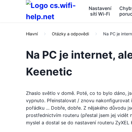
Nastavení
Chyb
sítí Wi-Fi
poru
Hlavní
Otázky a odpovědi
Na PC je intern
Na PC je internet, a
Keenetic
Zhaslo světlo v domě. Poté, co to bylo dáno, jse
vypnuto. Přeinstalovat / znovu nakonfigurovat in
pořádku ... Dobře, dobře. Z nějakého důvodu js
prostřednictvím routeru (přestal jsem jej vidě
myslel a dostal se do nastavení routeru ZyXEL