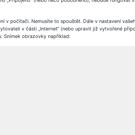
o „Připojeno“ (nebo něco podobného), nebude fungovat in
ní v počítači. Nemusíte to spouštět. Dále v nastavení vaše
tovateli v části „Internet“ (nebo upravit již vytvořené připo
ry. Snímek obrazovky například: