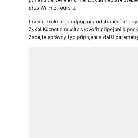
pomocí červeného kříže. Dokud nebude uveden
přes Wi-Fi z routeru.
Prvním krokem je odpojení / odstranění připoje
Zyxel Keenetic musíte vytvořit připojení k posky
Zadejte správný typ připojení a další paramet