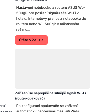
500gP a notebooku
Nastavení notebooku a routeru ASUS WL-
500gP pro posílení signálu sítě Wi-Fi v
hotelu. Internetový přenos z notebooku do
routeru nebo WL-500gP v můstkovém
režimu...
Čtěte Více →
Zařízení se nepřepíší na silnější signál Wi-Fi
(router-opakovač)
eru“
Po konfiguraci opakovače se zařízení
automaticky nepřepínají mezi sítí Wi-Fi