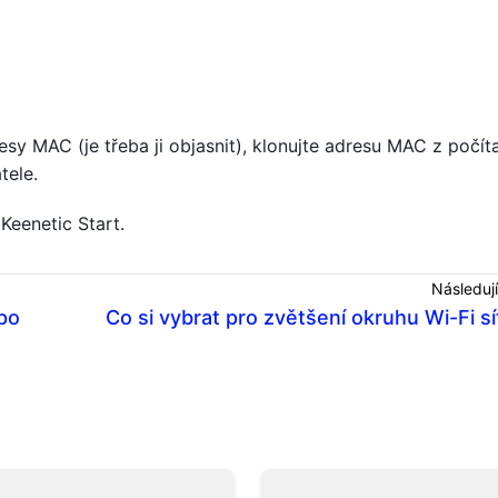
y MAC (je třeba ji objasnit), klonujte adresu MAC z počít
tele.
Keenetic Start.
Následují
 po
Co si vybrat pro zvětšení okruhu Wi-Fi sí