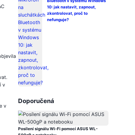
Bluetooth v systému Windows
AC
10: jak nastavit, zapnout,
zkontrolovat, proč to
nefunguje?
objevila
vat.
í v
Doporučená
e v
Posílení signálu Wi-Fi pomocí ASUS WL-