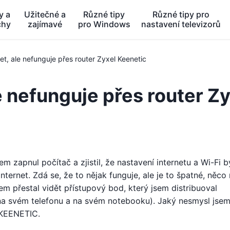
y a
Užitečné a
Různé tipy
Různé tipy pro
chy
zajímavé
pro Windows
nastavení televizorů
et, ale nefunguje přes router Zyxel Keenetic
le nefunguje přes router Z
m zapnul počítač a zjistil, že nastavení internetu a Wi-Fi b
ternet. Zdá se, že to nějak funguje, ale je to špatné, něco 
em přestal vidět přístupový bod, který jsem distribuoval
t na svém telefonu a na svém notebooku). Jaký nesmysl jsem
 KEENETIC.