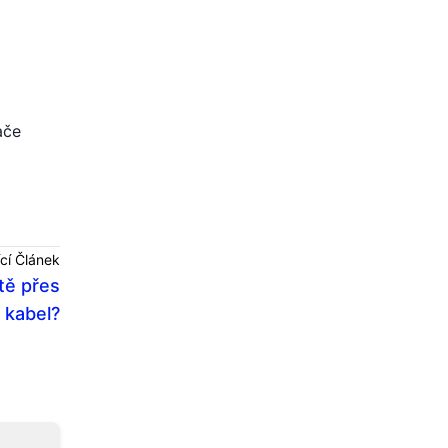
ače
cí Článek
tě přes
kabel?