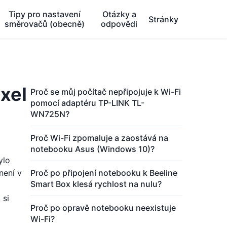
Tipy pro nastavení
Otázky a
Stránky
směrovačů (obecně)
odpovědi
yxel
Proč se můj počítač nepřipojuje k Wi-Fi
pomocí adaptéru TP-LINK TL-
WN725N?
Proč Wi-Fi zpomaluje a zaostává na
notebooku Asus (Windows 10)?
ylo
není v
Proč po připojení notebooku k Beeline
Smart Box klesá rychlost na nulu?
 si
Proč po opravě notebooku neexistuje
Wi-Fi?