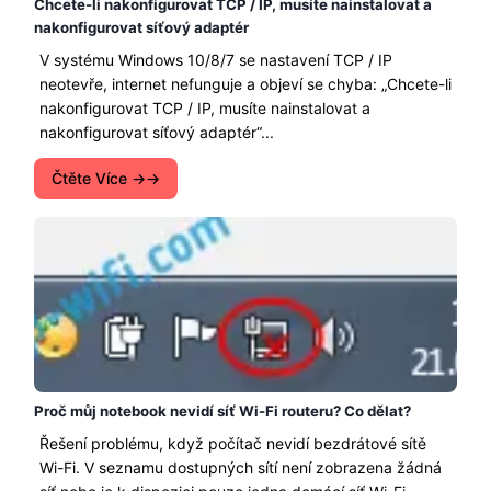
Chcete-li nakonfigurovat TCP / IP, musíte nainstalovat a
nakonfigurovat síťový adaptér
V systému Windows 10/8/7 se nastavení TCP / IP
neotevře, internet nefunguje a objeví se chyba: „Chcete-li
nakonfigurovat TCP / IP, musíte nainstalovat a
nakonfigurovat síťový adaptér“...
Čtěte Více →
Proč můj notebook nevidí síť Wi-Fi routeru? Co dělat?
Řešení problému, když počítač nevidí bezdrátové sítě
Wi-Fi. V seznamu dostupných sítí není zobrazena žádná