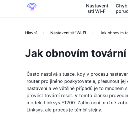
Nastavení
Chyb
sítí Wi-Fi
poru
Hlavní
Nastavení sítí Wi-Fi
Jak obnovím to
Jak obnovím tovární
Často nastává situace, kdy v procesu nastave
router pro jiného poskytovatele, přesunout je
nastavení a ve většině případů je to mnohem sn
provést tovární reset. V tomto článku provede
modelu Linksys E1200. Zatím není možné zobra
Linksys, ale proces je téměř stejný.