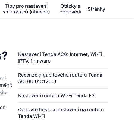
Tipy pro nastavení
Otázky a
Stránky
směrovačů (obecně)
odpovědi
s?
Nastavení Tenda AC6: Internet, Wi-Fi,
IPTV, firmware
Recenze gigabitového routeru Tenda
vat
AC10U (AC1200)
změnit
síte
Nastavení routeru Wi-Fi Tenda F3
ích
Obnovte heslo a nastavení na routeru
Tenda Wi-Fi