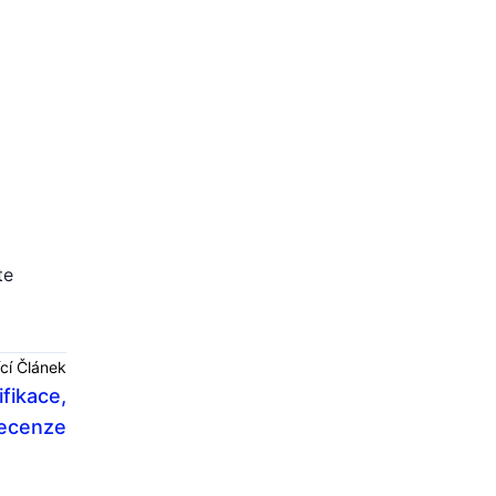
te
cí Článek
fikace,
ecenze