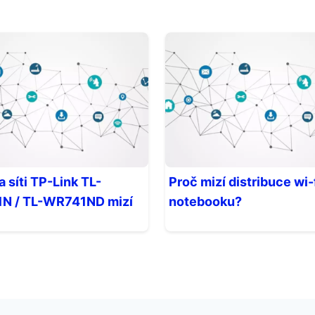
a síti TP-Link TL-
Proč mizí distribuce wi-f
N / TL-WR741ND mizí
notebooku?
?