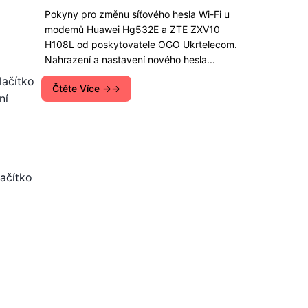
Pokyny pro změnu síťového hesla Wi-Fi u
modemů Huawei Hg532E a ZTE ZXV10
H108L od poskytovatele OGO Ukrtelecom.
Nahrazení a nastavení nového hesla...
lačítko
Čtěte Více →
ní
lačítko