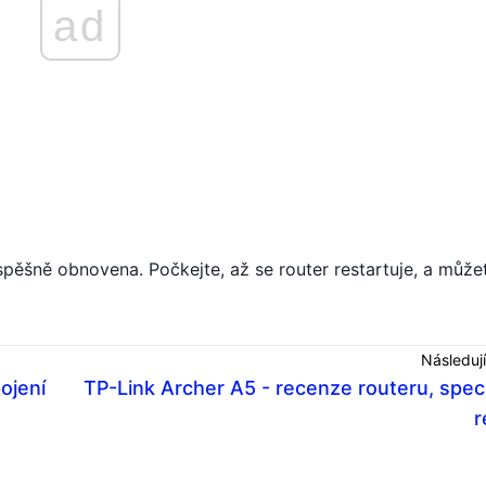
ad
spěšně obnovena. Počkejte, až se router restartuje, a může
Následují
ojení
TP-Link Archer A5 - recenze routeru, speci
r