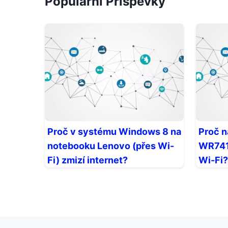
Populární Příspěvky
Proč v systému Windows 8 na
Proč n
notebooku Lenovo (přes Wi-
WR741
Fi) zmizí internet?
Wi-Fi