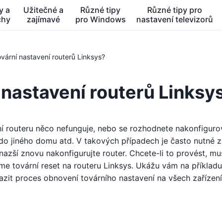
y a
Užitečné a
Různé tipy
Různé tipy pro
chy
zajímavé
pro Windows
nastavení televizorů
vární nastavení routerů Linksys?
 nastavení routerů Linksy
ní routeru něco nefunguje, nebo se rozhodnete nakonfiguro
j do jiného domu atd. V takových případech je často nutné 
azší znovu nakonfigurujte router. Chcete-li to provést, mu
me tovární reset na routeru Linksys. Ukážu vám na příkladu
zit proces obnovení továrního nastavení na všech zařízen