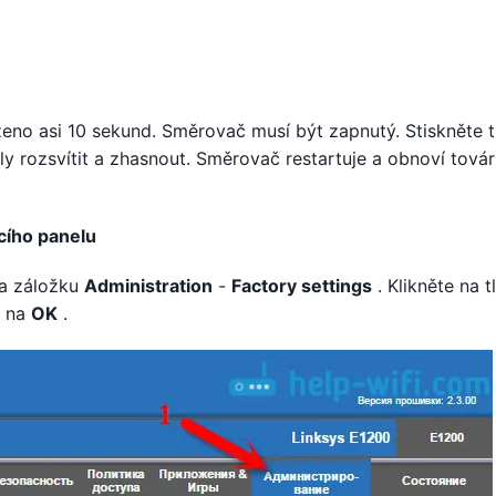
ženo asi 10 sekund. Směrovač musí být zapnutý. Stiskněte t
ly rozsvítit a zhasnout. Směrovač restartuje a obnoví továr
cího panelu
na záložku
Administration
-
Factory settings
. Klikněte na t
m na
OK
.