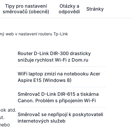
Tipy pro nastavení
Otázky a
Stránky
směrovačů (obecně)
odpovědi
žný web v nastavení routeru Tp-Link
Router D-Link DIR-300 drasticky
snižuje rychlost Wi-Fi z Dom.ru
WiFi laptop zmizí na notebooku Acer
Aspire E15 (Windows 8)
Směrovač D-Link DIR-615 a tiskárna
Canon. Problém s připojením Wi-Fi
ook atd.
Směrovač se nepřipojí k poskytovateli
t.
internetových služeb
 nebo