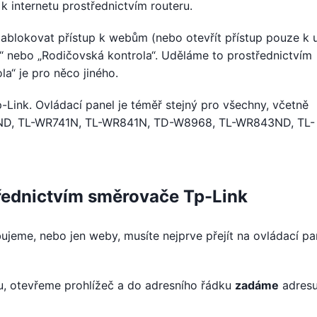
 k internetu prostřednictvím routeru.
 zablokovat přístup k webům (nebo otevřít přístup pouze k 
u“ nebo „Rodičovská kontrola“. Uděláme to prostřednictvím
la“ je pro něco jiného.
Link. Ovládací panel je téměř stejný pro všechny, včetně
0ND, TL-WR741N, TL-WR841N, TD-W8968, TL-WR843ND, TL-
střednictvím směrovače Tp-Link
bujeme, nebo jen weby, musíte nejprve přejít na ovládací pa
ru, otevřeme prohlížeč a do adresního řádku
zadáme
adres