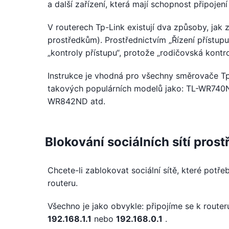
a další zařízení, která mají schopnost připojení
V routerech Tp-Link existují dva způsoby, jak
prostředkům). Prostřednictvím „Řízení přístup
„kontroly přístupu“, protože „rodičovská kontro
Instrukce je vhodná pro všechny směrovače Tp-
takových populárních modelů jako: TL-WR74
WR842ND atd.
Blokování sociálních sítí pro
Chcete-li zablokovat sociální sítě, které potře
routeru.
Všechno je jako obvykle: připojíme se k route
192.168.1.1
nebo
192.168.0.1
.