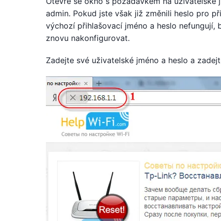
Otevře se okno s požadavkem na uživatelské j
admin. Pokud jste však již změnili heslo pro p
výchozí přihlašovací jméno a heslo nefungují, 
znovu nakonfigurovat.
Zadejte své uživatelské jméno a heslo a zadejt