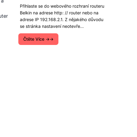
 a
Přihlaste se do webového rozhraní routeru
Belkin na adrese http: // router nebo na
uter
adrese IP 192.168.2.1. Z nějakého důvodu
se stránka nastavení neotevře...
Čtěte Více →