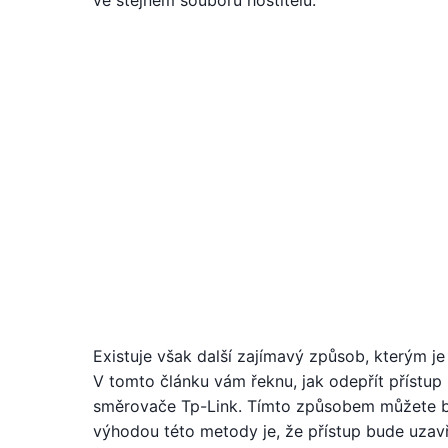
ve stejném souboru hostitelů.
Existuje však další zajímavý způsob, kterým je
V tomto článku vám řeknu, jak odepřít přístup 
směrovače Tp-Link. Tímto způsobem můžete blok
výhodou této metody je, že přístup bude uzavř