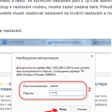
méno a heslo. Ve výchozím nastavení jsou v Tp-Link admin
řístup k nastavení routeru, musíte zadat zadaná data. Pokud
budete muset resetovat nastavení na tovární nastavení a ro
e nastavení.