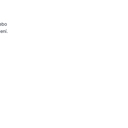
nebo
ení.