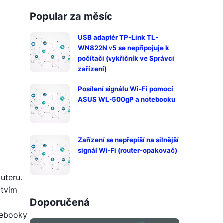
Popular za měsíc
USB adaptér TP-Link TL-
WN822N v5 se nepřipojuje k
počítači (vykřičník ve Správci
zařízení)
Posílení signálu Wi-Fi pomocí
ASUS WL-500gP a notebooku
Zařízení se nepřepíší na silnější
signál Wi-Fi (router-opakovač)
uteru.
ctvím
Doporučená
otebooky