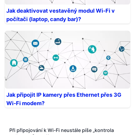
Jak deaktivovat vestavěný modul Wi-Fi v
počítači (laptop, candy bar)?
Jak připojit IP kamery přes Ethernet přes 3G
Wi-Fi modem?
Při připojování k Wi-Fi neustále píše „kontrola