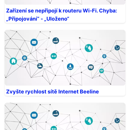
Zařízení se nepřipojí k routeru Wi-Fi. Chyba:
„Připojování“ - „Uloženo“
Zvyšte rychlost sítě Internet Beeline