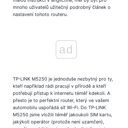
malou instrukci v angličtině, měl by být pro
mnoho uživatelů užitečný podrobný článek o
nastavení tohoto routeru.
ad
TP-LINK M5250 je jednoduše nezbytný pro ty,
kteří například rádi pracují v přírodě a kteří
potřebují přístup k internetu téměř kdekoli. A
přesto je to perfektní router, který ve vašem
automobilu uspořádá síť Wi-Fi. Do TP-LINK
M5250 jsme vložili téměř jakoukoli SIM kartu,
jakýkoli operátor (protože není uzamčen),