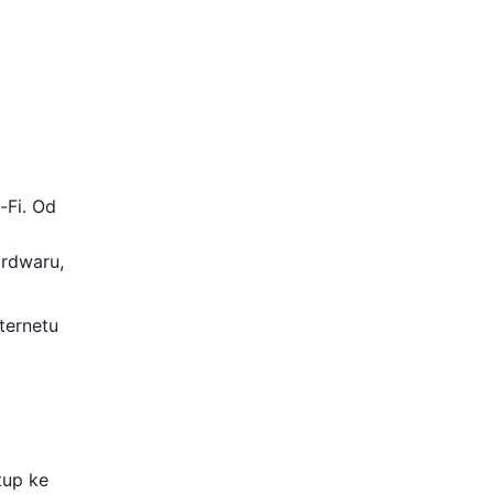
-Fi. Od
ardwaru,
nternetu
tup ke