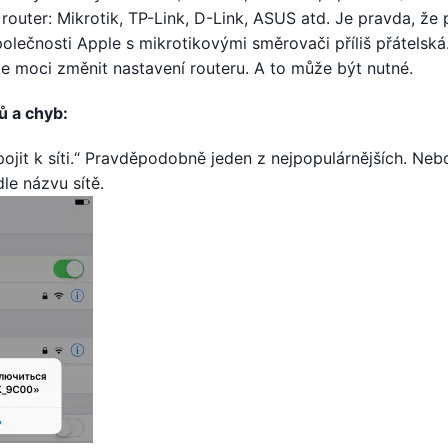
 router: Mikrotik, TP-Link, D-Link, ASUS atd. Je pravda, že
olečnosti Apple s mikrotikovými směrovači příliš přátelsk
te moci změnit nastavení routeru. A to může být nutné.
ů a chyb:
ojit k síti.“ Pravděpodobně jeden z nejpopulárnějších. Ne
dle názvu sítě.