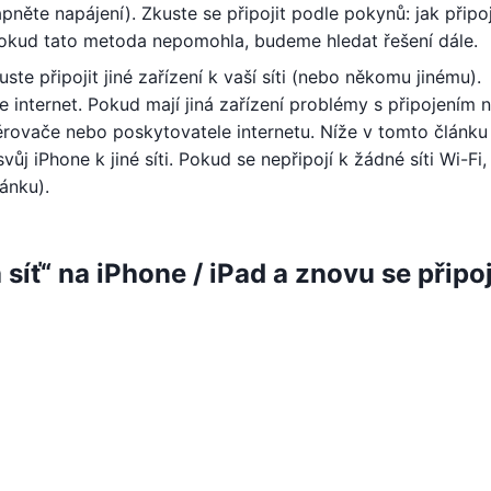
pněte napájení). Zkuste se připojit podle pokynů: jak připoj
. Pokud tato metoda nepomohla, budeme hledat řešení dále.
uste připojit jiné zařízení k vaší síti (nebo někomu jinému).
je internet. Pokud mají jiná zařízení problémy s připojením 
měrovače nebo poskytovatele internetu. Níže v tomto článku
vůj iPhone k jiné síti. Pokud se nepřipojí k žádné síti Wi-Fi,
lánku).
ť“ na iPhone / iPad a znovu se připoj