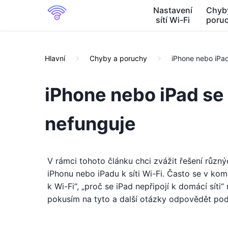
Nastavení
Chyb
sítí Wi-Fi
poru
Hlavní
Chyby a poruchy
iPhone nebo iPad 
iPhone nebo iPad se 
nefunguje
V rámci tohoto článku chci zvážit řešení různý
iPhonu nebo iPadu k síti Wi-Fi. Často se v kom
k Wi-Fi“, „proč se iPad nepřipojí k domácí síti“
pokusím na tyto a další otázky odpovědět po