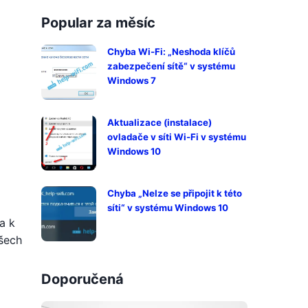
Popular za měsíc
Chyba Wi-Fi: „Neshoda klíčů
zabezpečení sítě“ v systému
Windows 7
Aktualizace (instalace)
ovladače v síti Wi-Fi v systému
Windows 10
Chyba „Nelze se připojit k této
síti“ v systému Windows 10
a k
všech
Doporučená