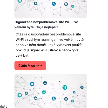
Organizace bezproblémové sítě Wi-Fi ve
velkém bytě. Co je nejlepší?
Otázka o uspořádání bezproblémové sítě
Wi-Fi s rychlým roamingem ve velkém bytě
nebo velkém domě. Jaké vybavení použít,
pokud je signál Wi-Fi slabý a nepokrývá
celý byt...
Čtěte Více →
blety