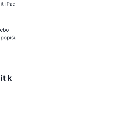
it iPad
nebo
 popíšu
it k