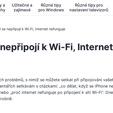
y a
Užitečné a
Různé tipy
Různé tipy pro
chy
zajímavé
pro Windows
nastavení televizorů
se nepřipojí k Wi-Fi, Internet nefunguje
nepřipojí k Wi-Fi, Internet
ch problémů, s nimiž se můžete setkat při připojování vaše
entářích setkávám s otázkami: „co dělat, když se iPhone ne
 nebo „proč internet nefunguje po připojení k síti Wi-Fi“. Dn
drobně.