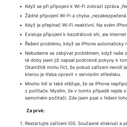
Když se při připojení k Wi-Fi zobrazí zpráva „Ne
Žádné připojení Wi-Fi a chyba „nezabezpečená 
Když je přepínač Wi-Fi neaktivní. Na svém iPho
Existuje připojení k bezdrátové síti, ale Interne
Řešení problému, když se iPhone automaticky nep
Nebudeme se zabývat problémem, když naše zař
té doby jsem již napsal podrobné pokyny k tomu
Okamžitě mohu říct, že pokud zařízení nevidí je
kterou je třeba opravit v servisním středisku.
Mnoho lidí si také stěžuje, že se iPhone nepřipo
z počítače. Myslím, že v tomto případě nejde o
samotném počítači. Zde jsem psal o řešení toh
Za prvé:
Restartujte zařízení iOS. Současné stisknutí a 