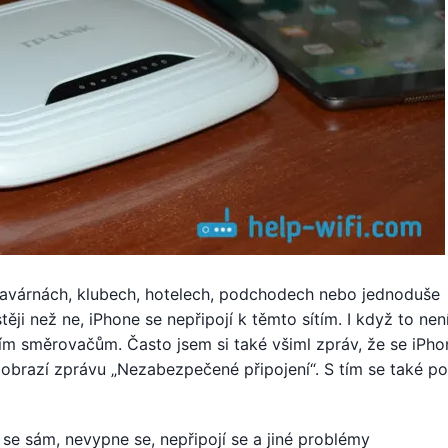
 kavárnách, klubech, hotelech, podchodech nebo jednoduše
ěji než ne, iPhone se nepřipojí k těmto sítím. I když to nen
m směrovačům. Často jsem si také všiml zpráv, že se iPho
Zobrazí zprávu „Nezabezpečené připojení“. S tím se také p
 se sám, nevypne se, nepřipojí se a jiné problémy