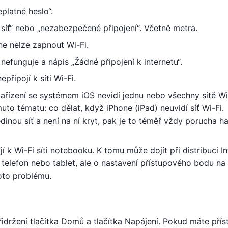
platné heslo“.
síť“ nebo „nezabezpečené připojení“. Včetně metra.
ne nelze zapnout Wi-Fi.
t nefunguje a nápis „Žádné připojení k internetu“.
řipojí k síti Wi-Fi.
ízení se systémem iOS nevidí jednu nebo všechny sítě Wi
to tématu: co dělat, když iPhone (iPad) neuvidí síť Wi-Fi.
dinou síť a není na ní kryt, pak je to téměř vždy porucha h
jí k Wi-Fi síti notebooku. K tomu může dojít při distribuci I
 telefon nebo tablet, ale o nastavení přístupového bodu na
oto problému.
přidržení tlačítka Domů a tlačítka Napájení. Pokud máte přís