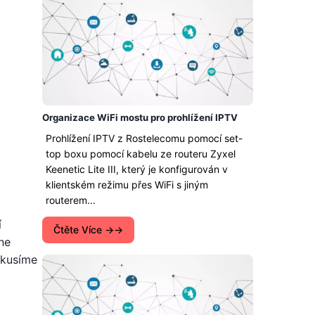
Organizace WiFi mostu pro prohlížení IPTV
Prohlížení IPTV z Rostelecomu pomocí set-
top boxu pomocí kabelu ze routeru Zyxel
Keenetic Lite III, který je konfigurován v
klientském režimu přes WiFi s jiným
routerem...
í
Čtěte Více →
ne
okusíme