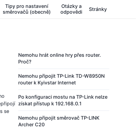
Tipy pro nastavení
Otázky a
Stránky
směrovačů (obecně)
odpovědi
Nemohu hrát online hry přes router.
Proč?
Nemohu připojit TP-Link TD-W8950N
router k Kyivstar Internet
ho
Po konfiguraci mostu na TP-Link nelze
připojí
získat přístup k 192.168.0.1
es se
Nemohu připojit směrovač TP-LINK
Archer C20