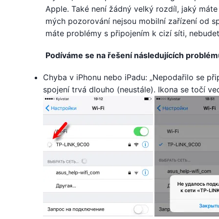
Apple. Také není žádný velký rozdíl, jaký máte
mých pozorování nejsou mobilní zařízení od sp
máte problémy s připojením k cizí síti, nebude
Podíváme se na řešení následujících problém
Chyba v iPhonu nebo iPadu: „Nepodařilo se přip
spojení trvá dlouho (neustále). Ikona se točí ve