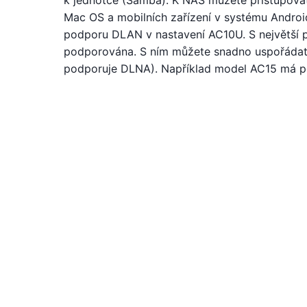
k jednotce (Samba). K NAS můžete přistupovat
Mac OS a mobilních zařízení v systému Androi
podporu DLAN v nastavení AC10U. S největší p
podporována. S ním můžete snadno uspořádat př
podporuje DLNA). Například model AC15 má 