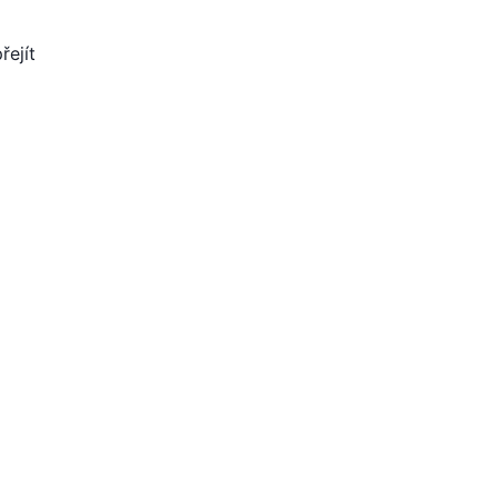
řejít