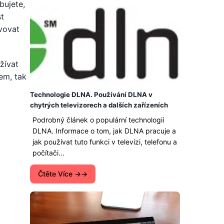
bujete,
st
vovat
žívat
em, tak
Technologie DLNA. Používání DLNA v
chytrých televizorech a dalších zařízeních
Podrobný článek o populární technologii
DLNA. Informace o tom, jak DLNA pracuje a
jak používat tuto funkci v televizi, telefonu a
počítači...
Čtěte Více →