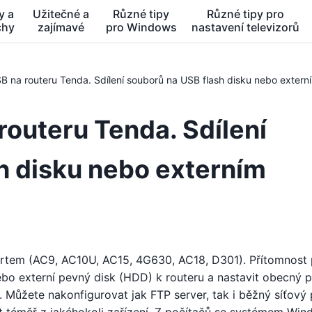
y a
Užitečné a
Různé tipy
Různé tipy pro
chy
zajímavé
pro Windows
nastavení televizorů
B na routeru Tenda. Sdílení souborů na USB flash disku nebo exter
routeru Tenda. Sdílení
h disku nebo externím
em (AC9, AC10U, AC15, 4G630, AC18, D301). Přítomnost 
bo externí pevný disk (HDD) k routeru a nastavit obecný p
. Můžete nakonfigurovat jak FTP server, tak i běžný síťový 