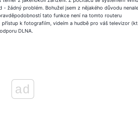
 téměř z jakéhokoli zařízení. Z počítačů se systémem Win
d - žádný problém. Bohužel jsem z nějakého důvodu nenale
ravděpodobností tato funkce není na tomto routeru
ístup k fotografiím, videím a hudbě pro váš televizor (kt
podporu DLNA.
ad