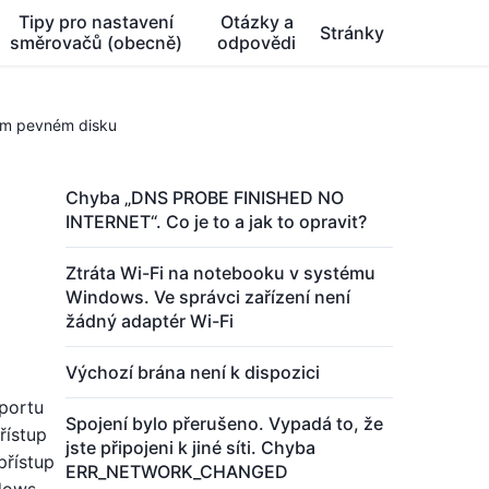
Tipy pro nastavení
Otázky a
Stránky
směrovačů (obecně)
odpovědi
ním pevném disku
Chyba „DNS PROBE FINISHED NO
INTERNET“. Co je to a jak to opravit?
Ztráta Wi-Fi na notebooku v systému
Windows. Ve správci zařízení není
žádný adaptér Wi-Fi
Výchozí brána není k dispozici
portu
Spojení bylo přerušeno. Vypadá to, že
řístup
jste připojeni k jiné síti. Chyba
přístup
ERR_NETWORK_CHANGED