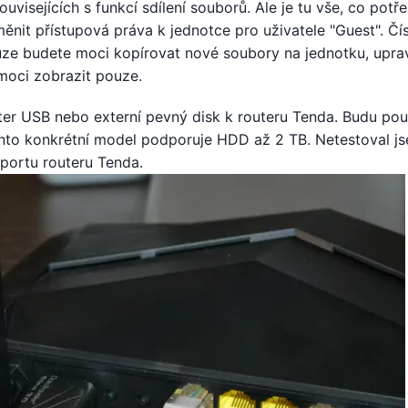
isejících s funkcí sdílení souborů. Ale je tu vše, co potře
nit přístupová práva k jednotce pro uživatele "Guest". Čí
uze budete moci kopírovat nové soubory na jednotku, upra
 moci zobrazit pouze.
ter USB nebo externí pevný disk k routeru Tenda. Budu pou
ento konkrétní model podporuje HDD až 2 TB. Netestoval js
 portu routeru Tenda.