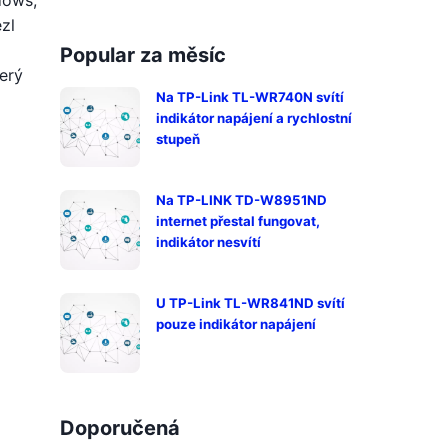
dows,
zl
Popular za měsíc
erý
Na TP-Link TL-WR740N svítí
indikátor napájení a rychlostní
stupeň
Na TP-LINK TD-W8951ND
internet přestal fungovat,
indikátor nesvítí
U TP-Link TL-WR841ND svítí
pouze indikátor napájení
Doporučená