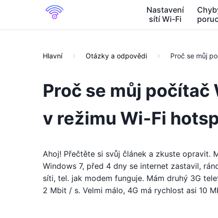
Nastavení
Chyb
sítí Wi-Fi
poru
Hlavní
Otázky a odpovědi
Proč se můj po
Proč se můj počítač
v režimu Wi-Fi hots
Ahoj! Přečtěte si svůj článek a zkuste opravit
Windows 7, před 4 dny se internet zastavil, rán
síti, tel. jak modem funguje. Mám druhý 3G telef
2 Mbit / s. Velmi málo, 4G má rychlost asi 10 M