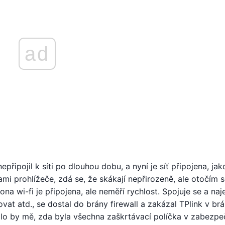
ad
řipojil k síti po dlouhou dobu, a nyní je síť připojena, jak
mi prohlížeče, zdá se, že skákají nepřirozeně, ale otočím s
kona wi-fi je připojena, ale neměří rychlost. Spojuje se a na
vat atd., se dostal do brány firewall a zakázal TPlink v br
alo by mě, zda byla všechna zaškrtávací políčka v zabezpe