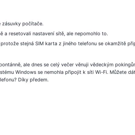
e zásuvky počítače.
íně a resetovali nastavení sítě, ale nepomohlo to.
rotože stejná SIM karta z jiného telefonu se okamžitě přip
k spontánně, ale dnes se celý večer věnuji vědeckým pokingů
tému Windows se nemohla připojit k síti Wi-Fi. Můžete dát
lefonu? Díky předem.