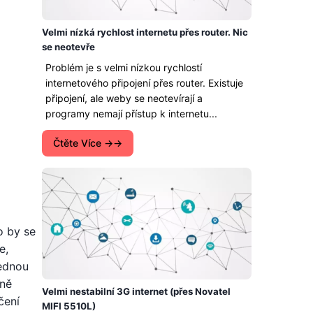
Velmi nízká rychlost internetu přes router. Nic
se neotevře
Problém je s velmi nízkou rychlostí
internetového připojení přes router. Existuje
připojení, ale weby se neotevírají a
programy nemají přístup k internetu...
Čtěte Více →
o by se
e,
jednou
áně
Velmi nestabilní 3G internet (přes Novatel
čení
MIFI 5510L)