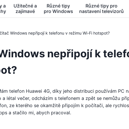
y a
Užitečné a
Různé tipy
Různé tipy pro
chy
zajímavé
pro Windows
nastavení televizorů
čítač Windows nepřipojí k telefonu v režimu Wi-Fi hotspot?
 Windows nepřipojí k tele
pot?
. Mám telefon Huawei 4G, díky jeho distribuci používám PC n
o a létal večer, odcházím s telefonem a zpět se nemůžu přip
on, ze kterého se okamžitě připojím k počítači, ale rychlost
bps a stačilo mi, abych pracoval.