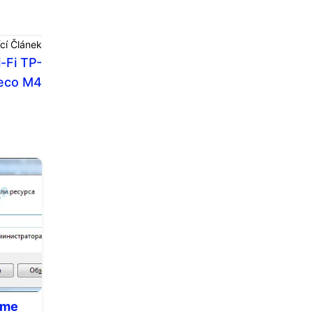
cí Článek
-Fi TP-
Deco M4
áme