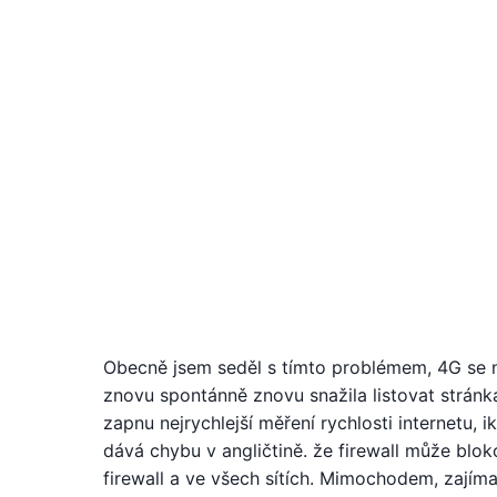
Obecně jsem seděl s tímto problémem, 4G se nep
znovu spontánně znovu snažila listovat stránka
zapnu nejrychlejší měření rychlosti internetu, i
dává chybu v angličtině. že firewall může bloko
firewall a ve všech sítích. Mimochodem, zajím