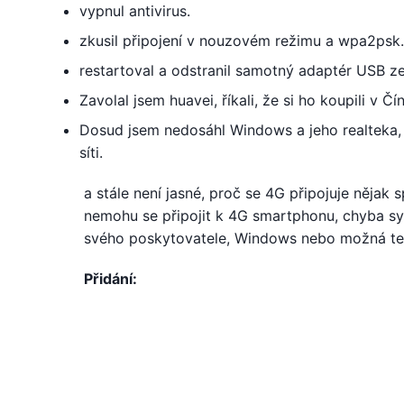
vypnul antivirus.
zkusil připojení v nouzovém režimu a wpa2psk.
restartoval a odstranil samotný adaptér USB z
Zavolal jsem huavei, říkali, že si ho koupili v Č
Dosud jsem nedosáhl Windows a jeho realteka, p
síti.
a stále není jasné, proč se 4G připojuje něja
nemohu se připojit k 4G smartphonu, chyba sys
svého poskytovatele, Windows nebo možná te
Přidání: