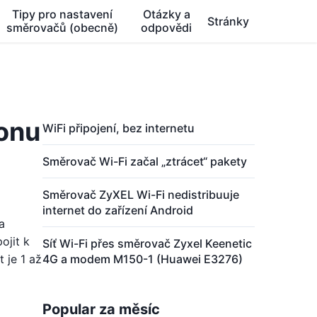
Tipy pro nastavení
Otázky a
Stránky
směrovačů (obecně)
odpovědi
fonu
WiFi připojení, bez internetu
Směrovač Wi-Fi začal „ztrácet“ pakety
Směrovač ZyXEL Wi-Fi nedistribuuje
internet do zařízení Android
a
ojit k
Síť Wi-Fi přes směrovač Zyxel Keenetic
 je 1 až
4G a modem M150-1 (Huawei E3276)
Popular za měsíc