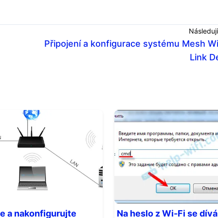
Následují
Připojení a konfigurace systému Mesh Wi
Link 
te a nakonfigurujte
Na heslo z Wi-Fi se dív