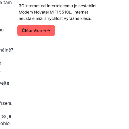
že tam
3G internet od Intertelecomu je nestabilní.
Modem Novatel MIFI 5510L. Internet
neustále mizí a rychlost výrazně klesá...
ho
Čtěte Více →
málně?
o
.
vejte
řízení.
 to je
mohlo