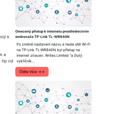
Omezený přístup k internetu prostřednictvím
ojí k
směrovače TP-Link TL-WR840N
Po změně nastavení názvu a hesla sítě Wi-Fi
na TP-Link TL-WR840N byl přístup na
m a
internet ztracen. Writes Limited “a žlutý
 tip od
vykřičník...
Čtěte Více →