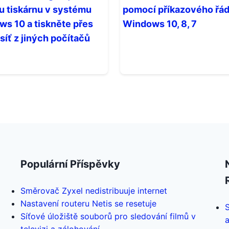
u tiskárnu v systému
pomocí příkazového řá
s 10 a tiskněte přes
Windows 10, 8, 7
 síť z jiných počítačů
Populární Příspěvky
Směrovač Zyxel nedistribuuje internet
Nastavení routeru Netis se resetuje
Síťové úložiště souborů pro sledování filmů v
a