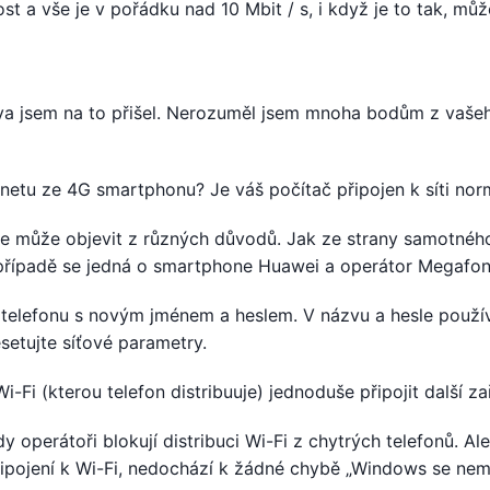
st a vše je v pořádku nad 10 Mbit / s, i když je to tak, mů
otva jsem na to přišel. Nerozuměl jsem mnoha bodům z vaše
rnetu ze 4G smartphonu? Je váš počítač připojen k síti nor
se může objevit z různých důvodů. Jak ze strany samotnéh
 případě se jedná o smartphone Huawei a operátor Megafon
 telefonu s novým jménem a heslem. V názvu a hesle použí
esetujte síťové parametry.
 Wi-Fi (kterou telefon distribuuje) jednoduše připojit další za
 operátoři blokují distribuci Wi-Fi z chytrých telefonů. Ale
připojení k Wi-Fi, nedochází k žádné chybě „Windows se ne