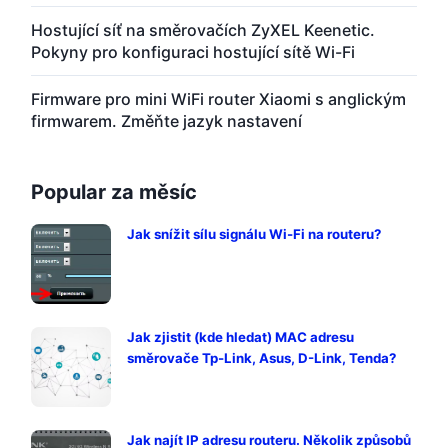
Hostující síť na směrovačích ZyXEL Keenetic.
Pokyny pro konfiguraci hostující sítě Wi-Fi
Firmware pro mini WiFi router Xiaomi s anglickým
firmwarem. Změňte jazyk nastavení
Popular za měsíc
Jak snížit sílu signálu Wi-Fi na routeru?
Jak zjistit (kde hledat) MAC adresu
směrovače Tp-Link, Asus, D-Link, Tenda?
Jak najít IP adresu routeru. Několik způsobů