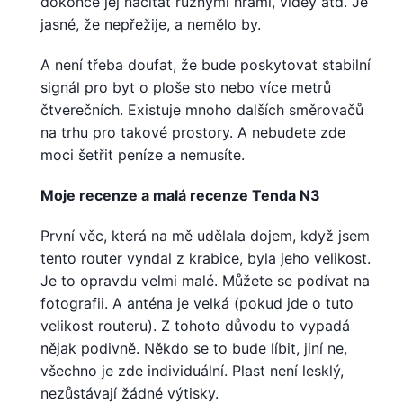
dokonce jej načítat různými hrami, videy atd. Je
jasné, že nepřežije, a nemělo by.
A není třeba doufat, že bude poskytovat stabilní
signál pro byt o ploše sto nebo více metrů
čtverečních. Existuje mnoho dalších směrovačů
na trhu pro takové prostory. A nebudete zde
moci šetřit peníze a nemusíte.
Moje recenze a malá recenze Tenda N3
První věc, která na mě udělala dojem, když jsem
tento router vyndal z krabice, byla jeho velikost.
Je to opravdu velmi malé. Můžete se podívat na
fotografii. A anténa je velká (pokud jde o tuto
velikost routeru). Z tohoto důvodu to vypadá
nějak podivně. Někdo se to bude líbit, jiní ne,
všechno je zde individuální. Plast není lesklý,
nezůstávají žádné výtisky.